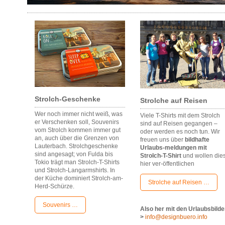
Strolch-Geschenke
Strolche auf Reisen
Wer noch immer nicht weiß, was
Viele T-Shirts mit dem Strolch
er Verschenken soll, Souvenirs
sind auf Reisen gegangen –
vom Strolch kommen immer gut
oder werden es noch tun. Wir
an, auch über die Grenzen von
freuen uns über
bildhafte
Lauterbach. Strolchgeschenke
Urlaubs-meldungen mit
sind angesagt; von Fulda bis
Strolch-T-Shirt
und wollen die
Tokio trägt man Strolch-T-Shirts
hier ver-öffentlichen
und Strolch-Langarmshirts. In
der Küche dominiert Strolch-am-
Strolche auf Reisen …
Herd-Schürze.
Souvenirs …
Also her mit den Urlaubsbilde
>
info@designbuero.info