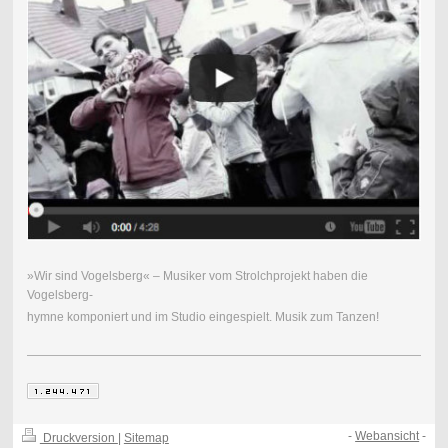
»Wir sind Vogelsberg« – Musiker vom Strolchprojekt haben die
Vogelsberg-
hymne komponiert und im Studio eingespielt. Musik zum Tanzen!
-
Webansicht
-
Druckversion
|
Sitemap