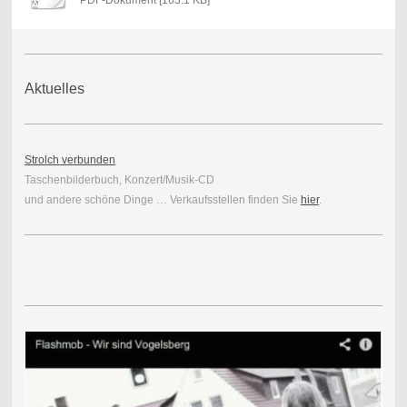
Aktuelles
Strolch verbunden
Taschenbilderbuch, Konzert/Musik-CD
und andere schöne Dinge … Verkaufsstellen finden Sie
hier
.