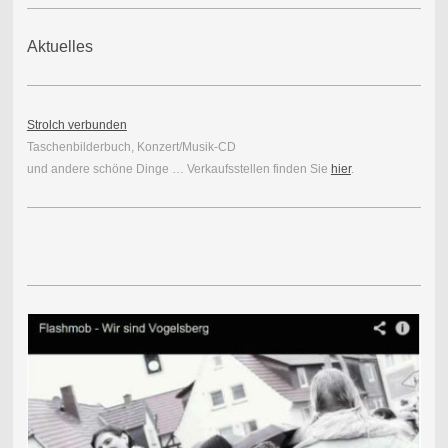
Aktuelles
Strolch verbunden
Taschenbilderbuch, Konzert/Musik-CD
und andere schöne Dinge … Verkaufsstellen finden Sie
hier
.