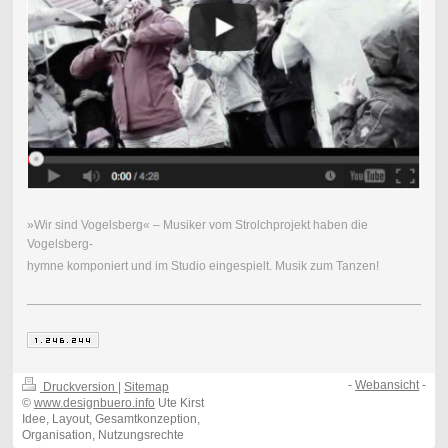
»Wir sind Vogelsberg« – Musiker vom Strolchprojekt haben die
Vogelsberg-
hymne komponiert und im Studio eingespielt. Musik zum Tanzen!
-
Webansicht
-
Druckversion
|
Sitemap
©
www.designbuero.info
Ute Kirst
Idee, Layout, Gesamtkonzeption,
Organisation, Nutzungsrechte