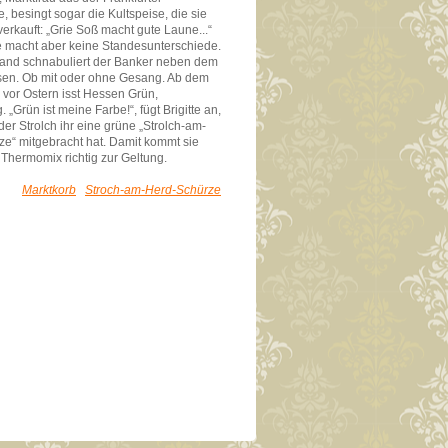
, besingt sogar die Kultspeise, die sie
verkauft: „Grie Soß macht gute Laune...“
 macht aber keine Standesunterschiede.
tand schnabuliert der Banker neben dem
sen. Ob mit oder ohne Gesang. Ab dem
vor Ostern isst Hessen Grün,
„Grün ist meine Farbe!“, fügt Brigitte an,
r Strolch ihr eine grüne „Strolch-am-
e“ mitgebracht hat. Damit kommt sie
hermomix richtig zur Geltung.
Marktkorb
Stroch-am-Herd-Schürze