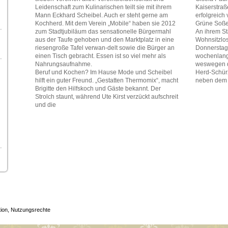
Leidenschaft zum Kulinarischen teilt sie mit ihrem
Kaiserstraße
Mann Eckhard Scheibel. Auch er steht gerne am
erfolgreich 
Kochherd. Mit dem Verein „Mobile“ haben sie 2012
Grüne Soße
zum Stadtjubiläum das sensationelle Bürgermahl
An ihrem S
aus der Taufe gehoben und den Marktplatz in eine
Wohnsitzlo
riesengroße Tafel verwan-delt sowie die Bürger an
Donnerstag 
einen Tisch gebracht. Essen ist so viel mehr als
wochenlang. 
Nahrungsaufnahme.
weswegen de
Beruf und Kochen? Im Hause Mode und Scheibel
Herd-Schürz
hilft ein guter Freund. „Gestatten Thermomix“, macht
neben dem T
Brigitte den Hilfskoch und Gäste bekannt. Der
Strolch staunt, während Ute Kirst verzückt aufschreit
und die
tion, Nutzungsrechte