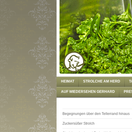
HEIMAT
STROLCHE AM HERD
T
AUF WIEDERSEHEN GERHARD
PRE
Begegnungen über den Tellerrand hinaus
Zuckersüßer Strolch