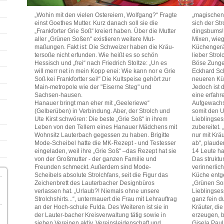
„Wohin mit den vielen Ostereiern, Wolfgang?“ Fragte
„magischen“
einst Goethes Mutter. Kurz danach soll sie die
sich der Str
„Frankforter Grie Soß“ kreiert haben. Über die Mutter
dingsbums! 
aller „Grünen Soßen“ existieren weitere Mut-
Mixen, wie
maßungen. Fakt ist: Die Schweizer haben die Kräu-
Küchengerät
tersoße nicht erfunden. Wie heißt es so schön
lieber Strol
Hessisch und „frei“ nach Friedrich Stoltze: „Un es
Böse Zungen
will merr net in mein Kopp enei: Wie kann nor e Grie
Eckhard Sch
Soß kei Frankfortter sei!“ Die Kultspeise gehört zur
neueren Küc
Main-metropole wie der "Eiserne Steg" und
Jedoch ist 
Sachsen-hausen.
eine erfahre
Hanauer bringt man eher mit „Geeleriewe“
Aufgewachse
(Gelberüben) in Verbindung. Aber, der Strolch und
somit den 
Ute Kirst schwören: Die beste „Grie Soß“ in ihrem
Lieblingses
Leben von den Tellern eines Hanauer Mädchens mit
zubereitet. 
Wohnsitz Lauterbach gegessen zu haben. Brigitte
nur mit Krä
Mode-Scheibel hatte die MK-Rezept - und Testesser
ab“, plauder
eingeladen, weil ihre „Grie Soß“ –das Rezept hat sie
14 Leute ha
von der Großmutter - der ganzen Familie und
Das struktu
Freunden schmeckt. Außerdem sind Mode-
verinnerlic
Scheibels absolute Strolchfans, seit die Figur das
Küche entge
Zeichenbrett des Lauterbacher Designbüros
„Grünen So
verlassen hat. „Urlaub?! Niemals ohne unsere
Lieblingses
Strolchshirts...“, untermauert die Frau mit Lehrauftrag
ganz fein d
an der Hoch-schule Fulda. Des Weiteren ist sie in
Kräuter, di
der Lauter-bacher Kreisverwaltung tätig sowie in
erzeugen, 
sieben Vereinen aktiv. Vereinsleidenschaft und
Gisela Paul