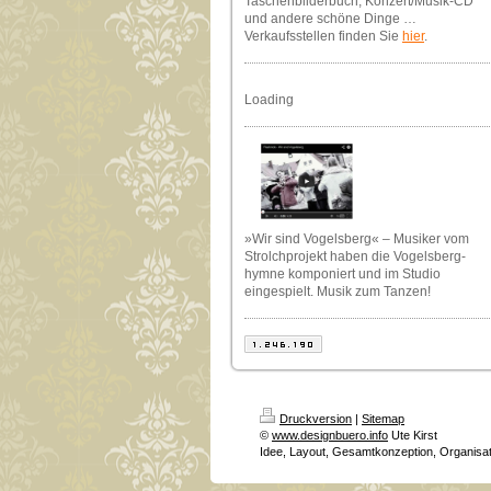
Taschenbilderbuch, Konzert/Musik-CD
und andere schöne Dinge …
Verkaufsstellen finden Sie
hier
.
Loading
»Wir sind Vogelsberg« – Musiker vom
Strolchprojekt haben die Vogelsberg-
hymne komponiert und im Studio
eingespielt. Musik zum Tanzen!
Druckversion
|
Sitemap
©
www.designbuero.info
Ute Kirst
Idee, Layout, Gesamtkonzeption, Organisa