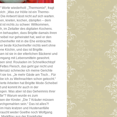
 Worte wiederholt: „Thermomix!“, fragt
olch: „Was zur Hölle ist ein Thermo-
Die Antwort lässt nicht auf sich warten.
gen, kneten, kochen, dämpfen – dem
 ist nichts zu schwer. Willkommen,
ch, im Zeitalter des digitalen Kochens.
 behaupten, dass Brigitte damals ihren
eibel nur geheiratet hat, weil er den
henhelfer mit in die Ehe einbrachte.
der beste Küchenhelfer nichts wert ohne
ne Köchin, und das ist Brigitte.
n ist sie in der elterlichen Bäckerei und
Umgang mit Lebensmitteln gewohnt.
sen sind: Rouladen im Schnellkochtopf
„Fettes Fleisch, das geht gar nicht und
utersalz schmecke ich meine Gerichte
t sie los. „Je mehr Gäste am Tisch... Für
be ich zu Weihnachten schon gekocht.“
rierte Arbeiten hat Brigitte Mode-Scheibel
ht und kommt ihr auch in der
gen. Was aber ist das Geheimnis ihrer
ße“? Warum wurde es zum
sen der Kinder. „Die 7 Kräuter müssen
urchgemahlen sein.“ Das ist alles?!
e im Hals kratzen und Hustenanfälle
braucht weder Goethe noch Wolfgang.
, Marktfrau aus der Frankfurter